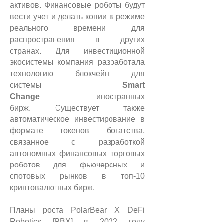
активов.
Финансовые роботы будут
вести учет и делать копии в режиме
реального времени для
распространения в других
странах.
Для инвестиционной
экосистемы компания разработала
технологию блокчейн для
системы
Smart
Change
иностранных
бирж.
Существует также
автоматическое инвестирование в
формате токенов богатства,
связанное с разработкой
автономных финансовых торговых
роботов для фьючерсных и
спотовых рынков в топ-10
криптовалютных бирж.
Планы роста PolarBear X DeFi
Robotics [PBX] в 2022 году