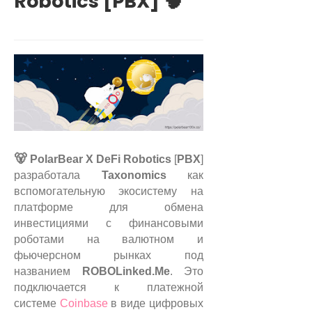
Robotics [PBX] 🧠
🐻
PolarBear X DeFi Robotics
[
PBX
]
разработала
Taxonomics
как
вспомогательную экосистему на
платформе для обмена
инвестициями с финансовыми
роботами на валютном и
фьючерсном рынках под
названием
ROBOLinked.Me
.
Это
подключается к платежной
системе
Coinbase
в виде цифровых