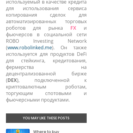
используемый в качестве кредита
для использования сервиса
копирования сделок для
автоматизированных торговых
роботов для рынка
FX
и
фьючерсов в социальной сети
ROBO Investing Network
(
www.robolinked.me
). Он также
используется для продуктов DeFi
для стейкинга, кредитования,
фермерства на
децентрализованной бирже
(
DEX
), подключенной к
криптовалютным роботам,
торгующим спотовыми и
фьючерсными продуктами.
YOU MAY LIKE THESE POSTS
Where to buy