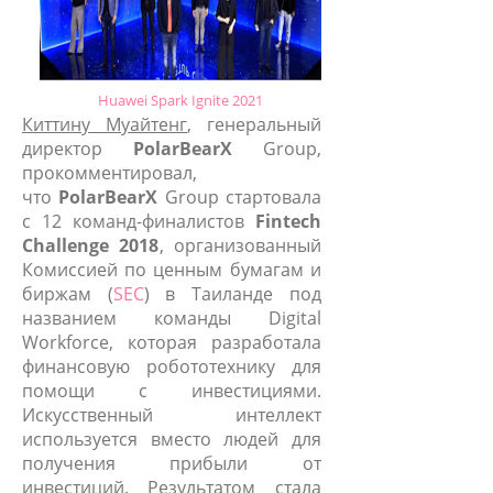
Huawei Spark Ignite 2021
Киттину Муайтенг
, генеральный
директор
PolarBearX
Group,
прокомментировал,
что
PolarBearX
Group стартовала
с 12 команд-финалистов
Fintech
Challenge 2018
, организованный
Комиссией по ценным бумагам и
биржам (
SEC
) в Таиланде под
названием команды Digital
Workforce, которая разработала
финансовую робототехнику для
помощи с инвестициями.
Искусственный интеллект
используется вместо людей для
получения прибыли от
инвестиций. Результатом стала